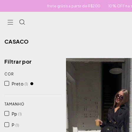
frete grátis a partir de R$200
10% OFF na sua prime
CASACO
Filtrar por
COR
Preto
(1)
TAMANHO
Pp
(1)
P
(1)