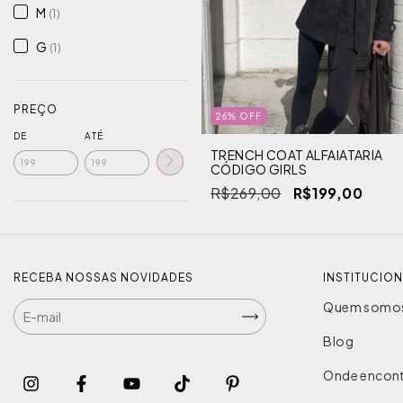
M
(1)
G
(1)
PREÇO
26
%
OFF
DE
ATÉ
TRENCH COAT ALFAIATARIA
CÓDIGO GIRLS
R$269,00
R$199,00
RECEBA NOSSAS NOVIDADES
INSTITUCIO
Quem somo
Blog
Onde encont