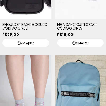
SHOULDER BAG DE COURO
MEIA CANO CURTO CAT
CÓDIGO GIRLS
CÓDIGO GIRLS
R$99,00
R$15,00
comprar
comprar