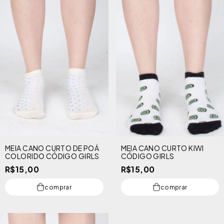
MEIA CANO CURTO DE POÁ
MEIA CANO CURTO KIWI
COLORIDO CÓDIGO GIRLS
CÓDIGO GIRLS
R$15,00
R$15,00
comprar
comprar