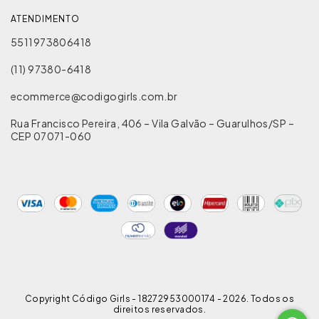
ATENDIMENTO
5511973806418
(11) 97380-6418
ecommerce@codigogirls.com.br
Rua Francisco Pereira, 406 – Vila Galvão – Guarulhos/SP –
CEP 07071-060
Copyright Código Girls - 18272953000174 - 2026. Todos os
direitos reservados.