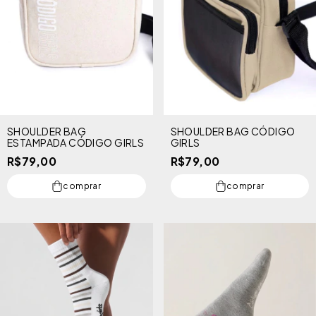
SHOULDER BAG
SHOULDER BAG CÓDIGO
ESTAMPADA CÓDIGO GIRLS
GIRLS
R$79,00
R$79,00
comprar
comprar